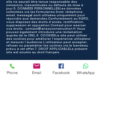
elle ne saurait être tenue responsable des
omissions, inexactitudes ou défauts de mise à
jour.5. DONNÉES PERSONNELLESLes données
collectées via les formulaires (nom, téléphone,
email, message) sont utilisées uniquement pour
répondre aux demandes.Conformément au RGPD,
vous disposez des droits d’accès, rectification,
suppression et opposition.Contact pour exercer
vos droits :
contact@anezoconstruction.fr
Vous
pouvez également introduire une réclamation
auprès de la CNIL.6. COOKIESLe site peut utiliser
des cookies pour améliorer l’expérience utilisateur
et mesurer l’audience.L’utilisateur peut accepter,
refuser ou paramétrer les cookies via le bandeau
prévu à cet effet.7. DROIT APPLICABLELe présent
site est soumis au droit français.
NANTES - GUERANDE - LA BAULE
Ouvert du Lundi au Vendredi
Phone
Email
Facebook
WhatsApp
8h 12h , 13h 17h
Nos partenariats
Nos qualifications
FAQ
Contactez - nous
Suivez nous