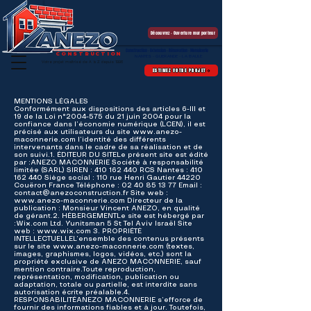
Découvrez - Ouverture mur porteur
Construction - Extension - Rénovation - Menuiserie
CONSTRUCTION
NANTES - GUERANDE - LA BAULE
Votre projet maîtrisé de A à Z depuis 1996
ESTIMEZ VOTRE PROJET
MENTIONS LÉGALES
Conformément aux dispositions des articles 6-III et
19 de la Loi n°
2004-575
du 21 juin 2004 pour la
confiance dans l’économie numérique (LCEN), il est
précisé aux utilisateurs du site
www.anezo-
maconnerie.com
l’identité des différents
intervenants dans le cadre de sa réalisation et de
son suivi.1. ÉDITEUR DU SITELe présent site est édité
par :ANEZO MACONNERIE Société à responsabilité
limitée (SARL) SIREN :
410 162 440
RCS Nantes :
410
162 440
Siège social : 110 rue Henri Gautier 44220
Couëron France Téléphone :
02 40 85 13 77
Email :
contact@anezoconstruction.fr
Site web :
www.anezo-maconnerie.com
Directeur de la
publication : Monsieur Vincent ANEZO, en qualité
de gérant.2. HÉBERGEMENTLe site est hébergé par
:Wix.com Ltd. Yunitsman 5 St Tel Aviv Israël Site
web :
www.wix.com
3. PROPRIÉTÉ
INTELLECTUELLEL’ensemble des contenus présents
sur le site
www.anezo-maconnerie.com
(textes,
images, graphismes, logos, vidéos, etc.) sont la
propriété exclusive de ANEZO MACONNERIE, sauf
mention contraire.Toute reproduction,
représentation, modification, publication ou
adaptation, totale ou partielle, est interdite sans
autorisation écrite préalable.4.
RESPONSABILITÉANEZO MACONNERIE s’efforce de
fournir des informations fiables et à jour. Toutefois,