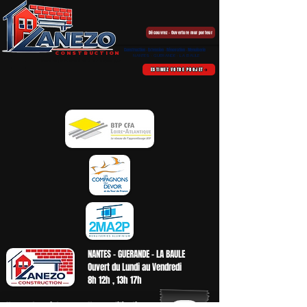
Découvrez - Ouverture mur porteur
Construction - Extension - Rénovation - Menuiserie
CONSTRUCTION
NANTES - GUERANDE - LA BAULE
Votre projet maîtrisé de A à Z depuis 1996
ESTIMEZ VOTRE PROJET
NANTES - GUERANDE - LA BAULE
Ouvert du Lundi au Vendredi
8h 12h , 13h 17h
Nos partenariats
Nos qualifications