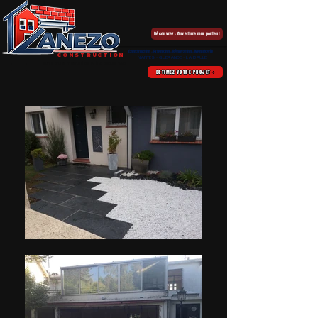
Découvrez - Ouverture mur porteur
Construction - Extension - Rénovation - Menuiserie
CONSTRUCTION
NANTES - GUERANDE - LA BAULE
Votre projet maîtrisé de A à Z depuis 1996
ESTIMEZ VOTRE PROJET